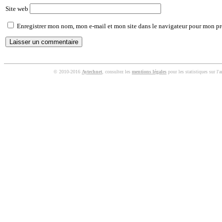
Site web
Enregistrer mon nom, mon e-mail et mon site dans le navigateur pour mon p
© 2010-2016
Aytechnet
, consultez les
mentions légales
pour les statistiques sur l'