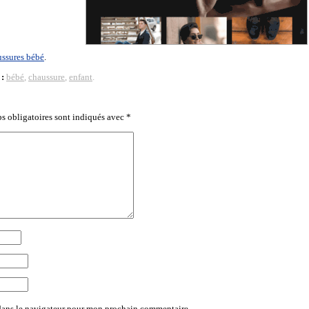
ssures bébé
.
 :
bébé
,
chaussure
,
enfant
.
s obligatoires sont indiqués avec
*
dans le navigateur pour mon prochain commentaire.