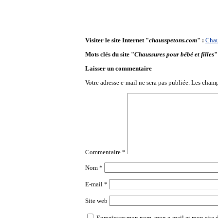
Visiter le site Internet "
chausspetons.com
" :
Chau
Mots clés du site "
Chaussures pour bébé et filles
"
Laisser un commentaire
Votre adresse e-mail ne sera pas publiée.
Les champ
Commentaire
*
Nom
*
E-mail
*
Site web
Enregistrer mon nom, mon e-mail et mon site 