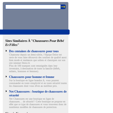
Sites Similaires À "
Chaussures Pour Bébé
Et Filles
"
Des centaines de chaussures pour tous
Chausseur depuis un demi-siècle, l’équipe Dolce est
ravie de vous faire découvrir des souliers de qualité aussi
bien mode et tendances que sobres et classiques sur son
site internet Dolce.fr.
Plus de 100 marques sont renseignées dans leur
inventaire, à destination de toute la famille (bébés,
enfants, hommes et femmes).
Chaussures pour homme et femme
Sur la boutique en ligne brandos.fr, vous pourrez
commander en toute simplicité et en toute sécurité toutes
les chaussures dont vous rêvez au meilleur prix.
Net Chaussures : boutique de chaussures de
sécurité
Net Chaussures est une boutique en ligne de
chaussures… de sécurité ! Cette boutique ne propose en
effet que ce type de chaussures et vous trouverez donc de
nombreux modèles de chaussures de protection.