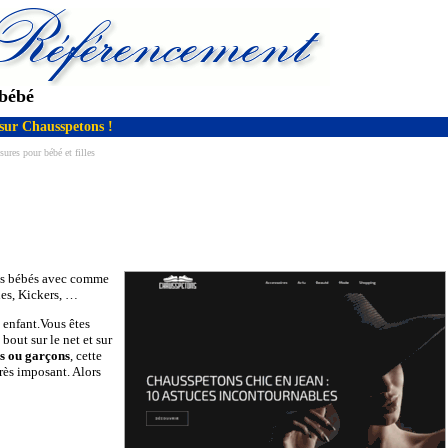
 bébé
t sur Chausspetons !
ures pour bébé et filles
 les bébés avec comme
nes, Kickers, …
 enfant.Vous êtes
bout sur le net et sur
es ou garçons
, cette
rès imposant. Alors