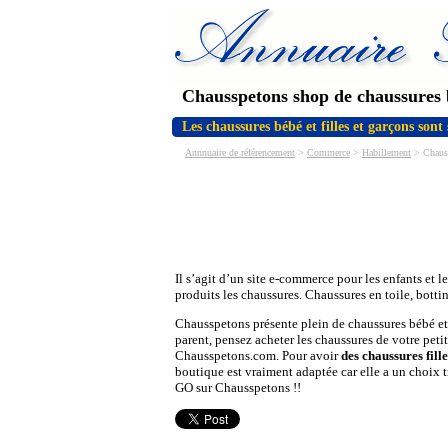
Chausspetons shop de chaussures
Les chaussures bébé et filles et garçons son
Annnuaire de référencement
>
Commerce
>
Habillement
> Chauss
Il s’agit d’un site e-commerce pour les enfants et
produits les chaussures. Chaussures en toile, botti
Chausspetons présente plein de chaussures bébé et
parent, pensez acheter les chaussures de votre petit 
Chausspetons.com. Pour avoir
des chaussures fill
boutique est vraiment adaptée car elle a un choix t
GO sur Chausspetons !!