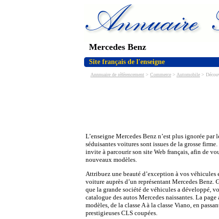
Mercedes Benz
Site français de l'enseigne
Annnuaire de référencement
>
Commerce
>
Automobile
> Découv
L’enseigne Mercedes Benz n’est plus ignorée par l
séduisantes voitures sont issues de la grosse firm
invite à parcourir son site Web français, afin de vo
nouveaux modèles.
Attribuez une beauté d’exception à vos véhicules 
voiture auprès d’un représentant Mercedes Benz. Gr
que la grande société de véhicules a développé, v
catalogue des autos Mercedes naissantes. La page 
modèles, de la classe A à la classe Viano, en passan
prestigieuses CLS coupées.