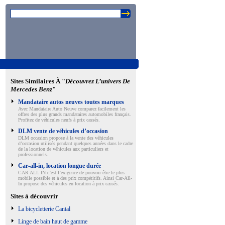
Sites Similaires À "
Découvrez L’univers De
Mercedes Benz
"
Mandataire autos neuves toutes marques
Avec Mandataire Auto Neuve comparez facilement les
offres des plus grands mandataires automobiles français.
Profitez de véhicules neufs à prix cassés.
DLM vente de véhicules d’occasion
DLM occasion propose à la vente des véhicules
d’occasion utilisés pendant quelques années dans le cadre
de la location de véhicules aux particuliers et
professionnels.
Car-all-in, location longue durée
CAR ALL IN c’est l’exigence de pouvoir être le plus
mobile possible et à des prix compétitifs. Ainsi Car-All-
In propose des véhicules en location à prix cassés.
Sites à découvrir
La bicycletterie Cantal
Linge de bain haut de gamme