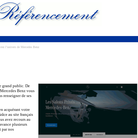
rez l’univers de Mercedes Benz
e grand public. De
e. Mercedes Benz vous
us renseigner de ses
en acquérant votre
âce au site français
ous avez recours au
avance plusieurs
t par nos