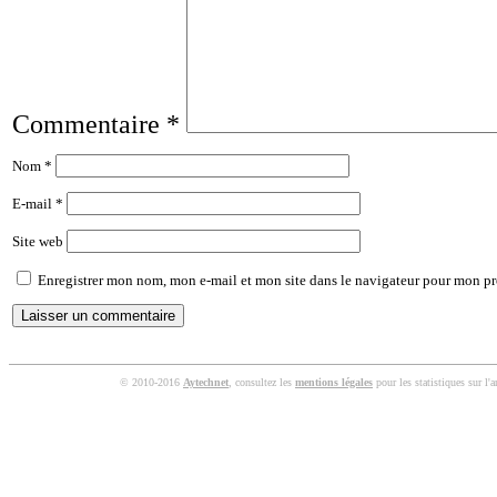
Commentaire
*
Nom
*
E-mail
*
Site web
Enregistrer mon nom, mon e-mail et mon site dans le navigateur pour mon p
© 2010-2016
Aytechnet
, consultez les
mentions légales
pour les statistiques sur l'