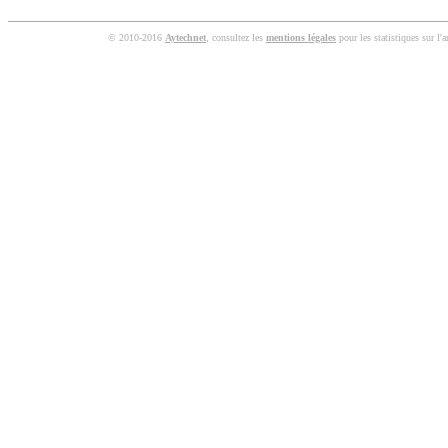
© 2010-2016
Aytechnet
, consultez les
mentions légales
pour les statistiques sur l'