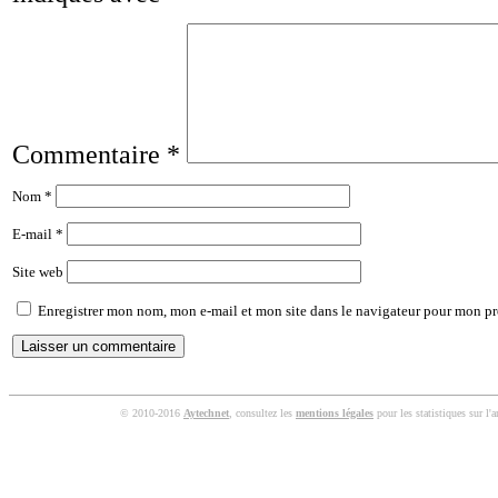
Commentaire
*
Nom
*
E-mail
*
Site web
Enregistrer mon nom, mon e-mail et mon site dans le navigateur pour mon p
© 2010-2016
Aytechnet
, consultez les
mentions légales
pour les statistiques sur l'