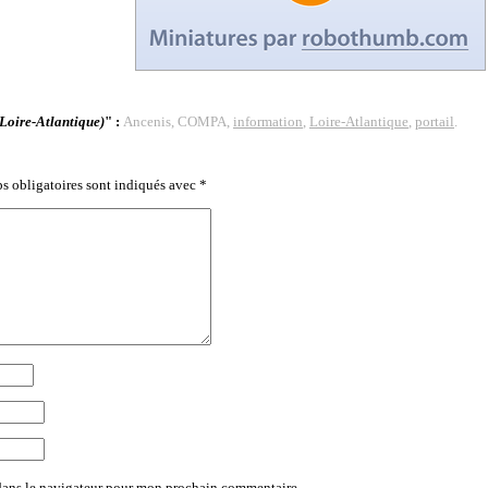
Loire-Atlantique)
" :
Ancenis, COMPA,
information
,
Loire-Atlantique
,
portail
.
s obligatoires sont indiqués avec
*
dans le navigateur pour mon prochain commentaire.