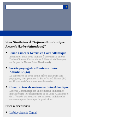
Sites Similaires À "
Information Pratique
Ancenis (Loire-Atlantique)
"
Usine Ciments Kercim en Loire Atlantique
Internautes, nous vous invitons à découvrir le site de
l’usine Ciments Kercim située à Montoir de Bretagne,
sur le port de Nantes Saint Nazaire (44).
Société paysagiste à Nantes en Loire
Atlantique (44)
La conception de votre jardin mérite un savoir faire
paysagiste, c’est pourquoi la Belle Verte à Nantes (44)
est là pour satisfaire toutes vos demandes.
Constructeur de maison en Loire Atlantique
Depreux Construction est un promoteur immobilier,
implanté dans les départements de la Loire-Atlantique et
de la Vendée, qui construit des maisons individuelles
sur-mesure pour le compte de particuliers.
Sites à découvrir
La bicycletterie Cantal