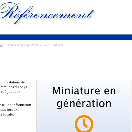
ire
> Information pratique Ancenis (Loire-Atlantique)
un prestataire de
 communes du pays
 et à jour aux
pose une information
hèmes locaux,
é locale.