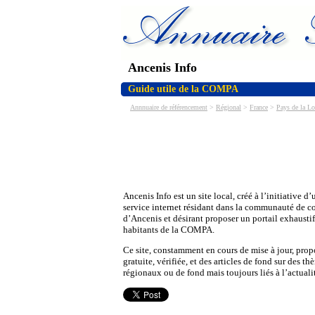
Ancenis Info
Guide utile de la COMPA
Annnuaire de référencement
>
Régional
>
France
>
Pays de la Lo
Ancenis Info est un site local, créé à l’initiative d’
service internet résidant dans la communauté de
d’Ancenis et désirant proposer un portail exhaustif
habitants de la COMPA.
Ce site, constamment en cours de mise à jour, pro
gratuite, vérifiée, et des articles de fond sur des t
régionaux ou de fond mais toujours liés à l’actualit