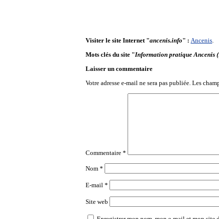
Visiter le site Internet "
ancenis.info
" :
Ancenis
.
Mots clés du site "
Information pratique Ancenis (
Laisser un commentaire
Votre adresse e-mail ne sera pas publiée.
Les champ
Commentaire
*
Nom
*
E-mail
*
Site web
Enregistrer mon nom, mon e-mail et mon site 