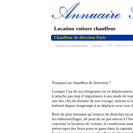
Location voiture chauffeur
Chauffeur de direction Paris
Annnuaire de référencement
>
Transport
> P2M : location de voit
Pourquoi un chauffeur de direction ?
Lorsque l’un de nos dirigeants est en déplacement, 
n’attache pas trop d’importance à son mode de tran
une des clés de réussite de son voyage, surtout si le
habitué depuis longtemps à se déplacer avec son ch
Rien de plus stressant qu’essayer de dénicher un tax
les embouteillages, de peur de ne pas arriver à l’he
concerne la location de voiture, le conducteur aura 
préoccuper des lieux pour se garer dans la capitale.