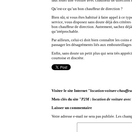
faut louer une voiture avec chauffeur de direction 
Qu’est-ce qu’un bon chauffeur de direction ?
Bien sûr, si vous êtes habitué à faire appel à ce typ
service, vous disposez sans doute déjà des critères
bon chauffeur de direction. Autrement, sachez déjà 
qu’irréprochable.
Par ailleurs, celui-ci doit bien connaître les coins 
passager les désagréments liés aux embouteillages 
Enfin, sans doute un petit plus qui sera très appréc
courtoise et discrète.
Visiter le site Internet "
location-voiture-chauffeur
Mots clés du site "
P2M : location de voiture avec
Laisser un commentaire
Votre adresse e-mail ne sera pas publiée.
Les champ