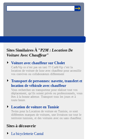
Sites Similaires À "
P2M : Location De
Voiture Avec Chauffeur
"
Voiture avec chauffeur sur Cholet
Car&Vip ce n’est pas un taxi !!! Car&Vip c’est la
location de voiture de luxe avec chauffeur pour acceuillir
vos convives ou collaborateurs differement
Transport de personnes: navette, transfert et
location de véhicule avec chauffeur
Vous recherchez un transporteur pour réaliser tout vos
déplacement, qu’ils soient privés ou professionnels, vous
êtes à la bonne adresse. Transport tous les jours et à
toute heure.
Location de voiture en Tunisie
Twins pour la Location de voiture en Tunisie, ce sont
différentes marques de voitures, une livraison sur tout le
territoire tunisien, et des voitures avec ou sans chauffeur.
Sites à découvrir
La bicycletterie Cantal